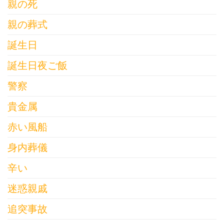
親の死
親の葬式
誕生日
誕生日夜ご飯
警察
貴金属
赤い風船
身内葬儀
辛い
迷惑親戚
追突事故