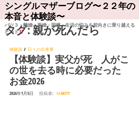
シングルマザーブログ〜２２年の
コ
ン
本音と体験談〜
テ
バツ３・離婚・再婚・同棲・生活の悩みを前向きに乗り越える
タグ:
親が死んだら
ヒント
ン
ツ
体験談
日々の出来事
へ
【体験談】実父が死 人がこ
ス
の世を去る時に必要だった
キ
お金2026
ッ
プ
2026年1月5日
投稿者:
ＭAKITY