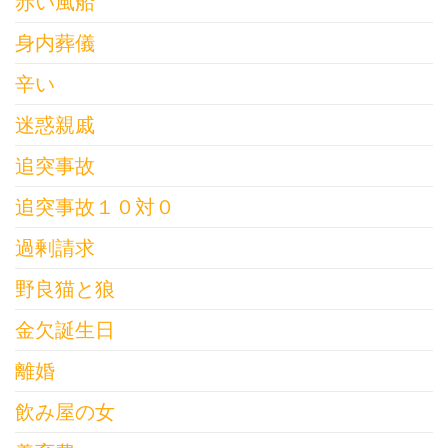
赤い風船
身内葬儀
辛い
迷惑親戚
追突事故
追突事故１０対０
過剰請求
野良猫と狼
金欠誕生日
離婚
飲み屋の女