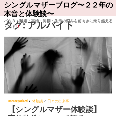
シングルマザーブログ〜２２年の
コ
ン
本音と体験談〜
テ
バツ３・離婚・再婚・同棲・生活の悩みを前向きに乗り越える
タグ:
アルバイト
ヒント
ン
ツ
へ
ス
キ
ッ
プ
Uncategorized
体験談
日々の出来事
【シングルマザー体験談】