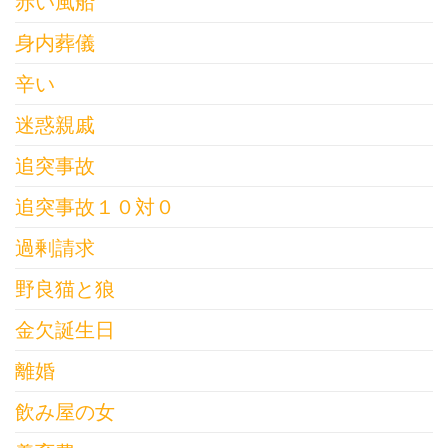
赤い風船
身内葬儀
辛い
迷惑親戚
追突事故
追突事故１０対０
過剰請求
野良猫と狼
金欠誕生日
離婚
飲み屋の女