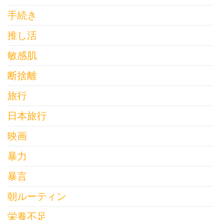
手続き
推し活
敏感肌
断捨離
旅行
日本旅行
映画
暴力
暴言
朝ルーティン
栄養不足