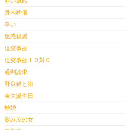
赤い風船
身内葬儀
辛い
迷惑親戚
追突事故
追突事故１０対０
過剰請求
野良猫と狼
金欠誕生日
離婚
飲み屋の女