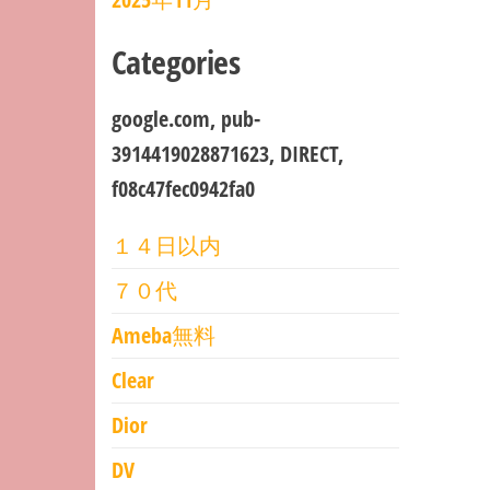
Categories
google.com, pub-
3914419028871623, DIRECT,
f08c47fec0942fa0
１４日以内
７０代
Ameba無料
Clear
Dior
DV