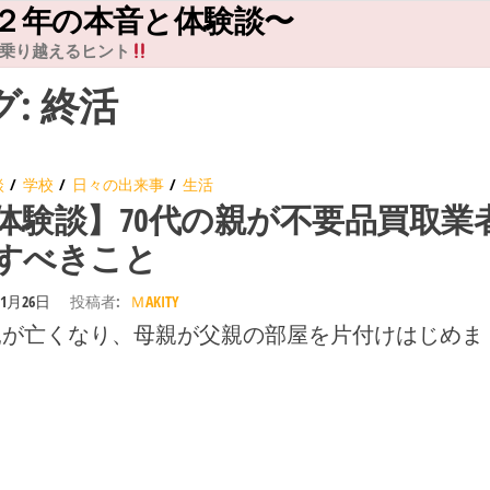
２年の本音と体験談〜
乗り越えるヒント
グ:
終活
談
学校
日々の出来事
生活
体験談】70代の親が不要品買取業
すべきこと
年1月26日
投稿者:
ＭAKITY
が亡くなり、母親が父親の部屋を片付けはじめま [