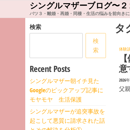
シングルマザーブログ〜２
コ
ン
バツ３・離婚・再婚・同棲・生活の悩みを前向きに
テ
タ
検索
ン
検
ツ
索
体験
へ
【
ス
意
Recent Posts
キ
ッ
シングルマザー朝イチ見た
2026
プ
父親
Googleのピックアップ記事に
モヤモヤ 生活保護
シングルマザーが追突事故を
起こして悪質に請求された話
とその解決を分析①