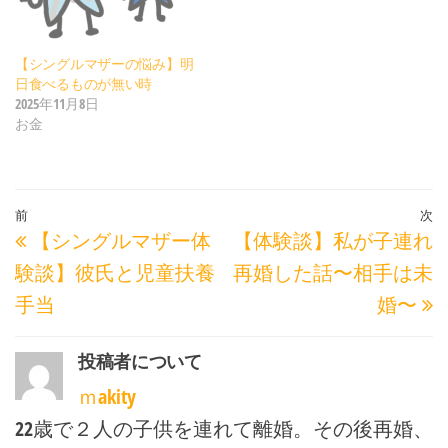
【シングルマザーの悩み】明
日食べるものが無い時
2025年11月8日
お金
投
過
前
次
【シングルマザー体
【体験談】私が子連れ
稿
去
験談】彼氏と児童扶養
再婚した話〜相手は未
ナ
の
手当
婚〜
ビ
投
ゲ
稿
投稿者について
ー
ｍakity
シ
22歳で２人の子供を連れて離婚。その後再婚、