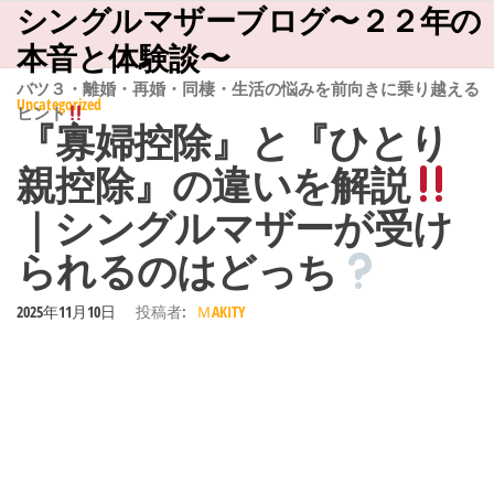
シングルマザーブログ〜２２年の
コ
ン
本音と体験談〜
テ
バツ３・離婚・再婚・同棲・生活の悩みを前向きに乗り越える
Uncategorized
ヒント
ン
『寡婦控除』と『ひとり
ツ
親控除』の違いを解説
へ
｜シングルマザーが受け
ス
られるのはどっち
キ
ッ
2025年11月10日
投稿者:
ＭAKITY
プ