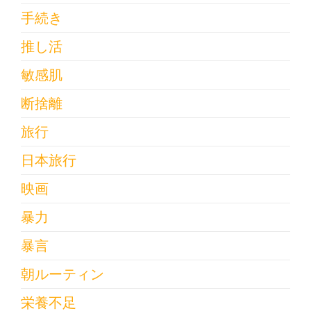
手続き
推し活
敏感肌
断捨離
旅行
日本旅行
映画
暴力
暴言
朝ルーティン
栄養不足