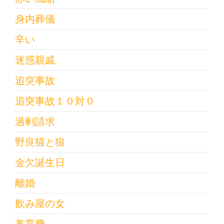
身内葬儀
辛い
迷惑親戚
追突事故
追突事故１０対０
過剰請求
野良猫と狼
金欠誕生日
離婚
飲み屋の女
養育費