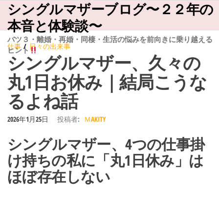
シングルマザーブログ〜２２年の
コ
ン
本音と体験談〜
テ
バツ３・離婚・再婚・同棲・生活の悩みを前向きに乗り越える
仕事
日々の出来事
ヒント
ン
シングルマザー、久々の
ツ
丸1日お休み｜結局こうな
へ
るよね話
ス
キ
2026年1月25日
投稿者:
ＭAKITY
ッ
シングルマザー、4つの仕事掛
プ
け持ちの私に「丸1日休み」は
ほぼ存在しない