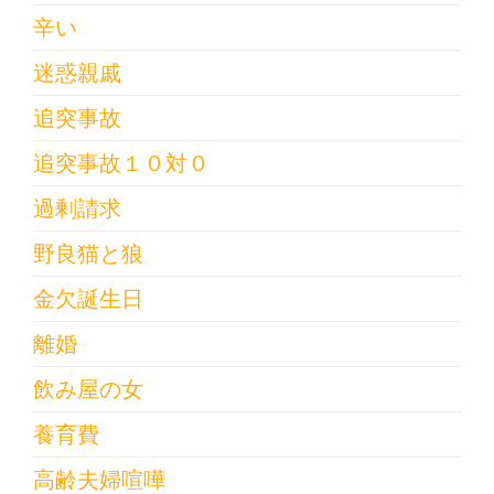
辛い
迷惑親戚
追突事故
追突事故１０対０
過剰請求
野良猫と狼
金欠誕生日
離婚
飲み屋の女
養育費
高齢夫婦喧嘩