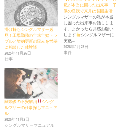
私が本当に困った出来事 子
供の怪我で来月は貧困生活
シングルマザーの私が本当
に困った出来事お話ししま
す。よかったら共感お願い
掛け持ちシングルマザー必
します
シングルマザーに
見！工場勤務の年末年始トラ
突然…
ブルと契約更新の悩みを労基
2026年1月23日
に相談した体験談
事件
2025年11月26日
仕事
離婚後の不安解消
シング
ルマザーの仕事探しマニュア
ル
2025年11月2日
シングルマザーマニュアル