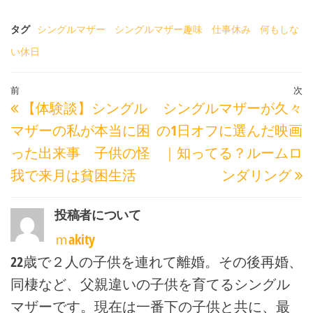
タグ
シングルマザー
シングルマザー趣味
仕事休み
何もしな
い休日
投
過
前
次
【体験談】シングル
シングルマザーが久々
稿
去
マザーの私が本当に困
の1日オフに選んだ映画
ナ
の
った出来事 子供の怪
｜知ってる？ルームロ
ビ
投
我で来月は貧困生活
ンダリング
ゲ
稿
ー
投稿者について
シ
ｍakity
ョ
22歳で２人の子供を連れて離婚。その後再婚、
ン
同棲など、父親違いの子供を育てるシングル
マザーです。現在は一番下の子供と共に、最